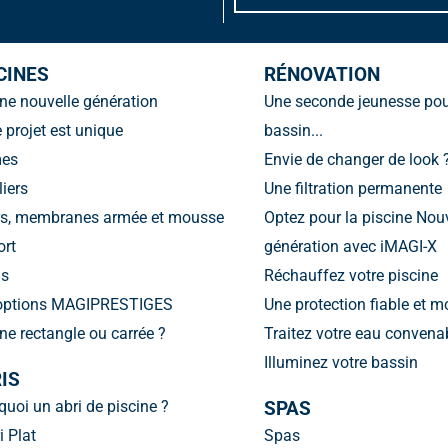
CINES
RÉNOVATION
ine nouvelle génération
Une seconde jeunesse pou
 projet est unique
bassin...
mes
Envie de changer de look 
iers
Une filtration permanente
rs, membranes armée et mousse
Optez pour la piscine Nou
ort
génération avec iMAGI-X
s
Réchauffez votre piscine
options MAGIPRESTIGES
Une protection fiable et 
ne rectangle ou carrée ?
Traitez votre eau conven
Illuminez votre bassin
IS
uoi un abri de piscine ?
SPAS
i Plat
Spas