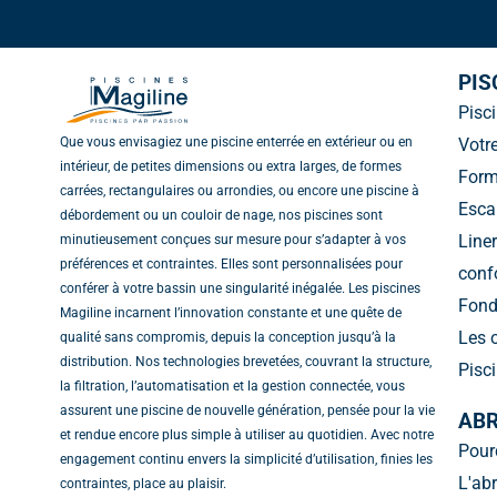
c
s
n
u
e
t
k
t
b
a
e
u
o
g
d
b
PIS
o
r
i
e
Pisc
k
a
n
m
Votre
Que vous envisagiez une piscine enterrée en extérieur ou en
intérieur, de petites dimensions ou extra larges, de formes
For
carrées, rectangulaires ou arrondies, ou encore une piscine à
Escal
débordement ou un couloir de nage, nos piscines sont
Line
minutieusement conçues sur mesure pour s’adapter à vos
préférences et contraintes. Elles sont personnalisées pour
conf
conférer à votre bassin une singularité inégalée. Les piscines
Fond
Magiline incarnent l’innovation constante et une quête de
Les 
qualité sans compromis, depuis la conception jusqu’à la
distribution. Nos technologies brevetées, couvrant la structure,
Pisci
la filtration, l’automatisation et la gestion connectée, vous
assurent une piscine de nouvelle génération, pensée pour la vie
ABR
et rendue encore plus simple à utiliser au quotidien. Avec notre
Pourq
engagement continu envers la simplicité d’utilisation, finies les
L'abr
contraintes, place au plaisir.