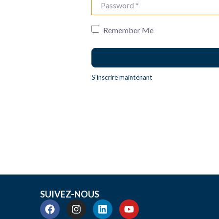
Password
*
Remember Me
S'inscrire maintenant
SUIVEZ-NOUS
F
I
L
Y
a
n
i
o