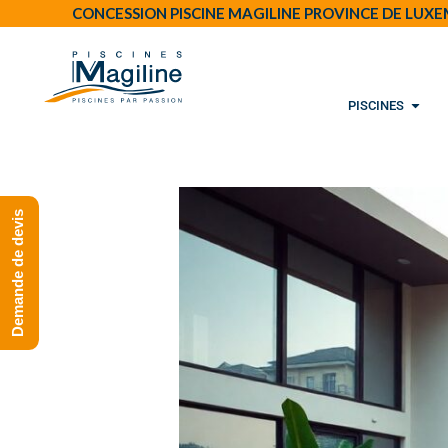
Aller
Navigation
CONCESSION PISCINE MAGILINE PROVINCE DE LUXE
au
des
contenu
articles
OPEN
PISCINES
Demande de devis