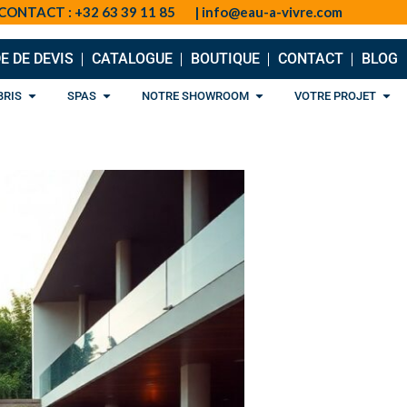
TACT : +32 63 39 11 85 | info@eau-a-vivre.com
 DE DEVIS
CATALOGUE
BOUTIQUE
CONTACT
BLOG
ÉQUIPEMENTS
OPEN ABRIS
OPEN SPAS
OPEN NOTRE SHOW
OPE
BRIS
SPAS
NOTRE SHOWROOM
VOTRE PROJET