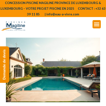
Aller
Navigation
CONCESSION PISCINE MAGILINE PROVINCE DE LUXEMBOURG &
LUXEMBOURG – VOTRE PROJET PISCINE EN 2025 CONTACT : +32 63
au
des
39 11 85 | info@eau-a-vivre.com
contenu
articles
Demande de devis