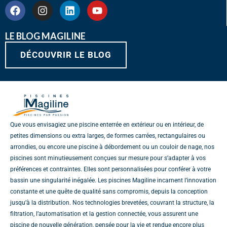
F
I
L
Y
a
n
i
o
c
s
n
u
e
t
k
t
LE BLOG MAGILINE
b
a
e
u
o
DÉCOUVRIR LE BLOG
g
d
b
o
r
i
e
k
a
n
m
Que vous envisagiez une piscine enterrée en extérieur ou en intérieur, de
petites dimensions ou extra larges, de formes carrées, rectangulaires ou
arrondies, ou encore une piscine à débordement ou un couloir de nage, nos
piscines sont minutieusement conçues sur mesure pour s’adapter à vos
préférences et contraintes. Elles sont personnalisées pour conférer à votre
bassin une singularité inégalée. Les piscines Magiline incarnent l’innovation
constante et une quête de qualité sans compromis, depuis la conception
jusqu’à la distribution. Nos technologies brevetées, couvrant la structure, la
filtration, l’automatisation et la gestion connectée, vous assurent une
piscine de nouvelle génération, pensée pour la vie et rendue encore plus