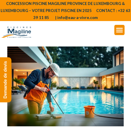
Aller
Navigation
CONCESSION PISCINE MAGILINE PROVINCE DE LUXEMBOURG &
LUXEMBOURG – VOTRE PROJET PISCINE EN 2025 CONTACT : +32 63
au
des
39 11 85 | info@eau-a-vivre.com
contenu
articles
Demande de devis