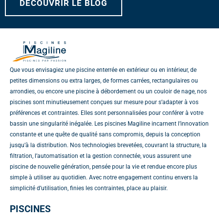
o
DÉCOUVRIR LE BLOG
g
d
b
o
r
i
e
k
a
n
m
Que vous envisagiez une piscine enterrée en extérieur ou en intérieur, de
petites dimensions ou extra larges, de formes carrées, rectangulaires ou
arrondies, ou encore une piscine à débordement ou un couloir de nage, nos
piscines sont minutieusement conçues sur mesure pour s’adapter à vos
préférences et contraintes. Elles sont personnalisées pour conférer à votre
bassin une singularité inégalée. Les piscines Magiline incarnent l’innovation
constante et une quête de qualité sans compromis, depuis la conception
jusqu’à la distribution. Nos technologies brevetées, couvrant la structure, la
filtration, l’automatisation et la gestion connectée, vous assurent une
piscine de nouvelle génération, pensée pour la vie et rendue encore plus
simple à utiliser au quotidien. Avec notre engagement continu envers la
simplicité d’utilisation, finies les contraintes, place au plaisir.
PISCINES