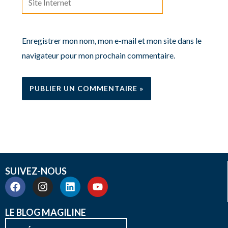
Internet
Enregistrer mon nom, mon e-mail et mon site dans le
navigateur pour mon prochain commentaire.
SUIVEZ-NOUS
F
I
L
Y
a
n
i
o
c
s
n
u
e
t
k
t
LE BLOG MAGILINE
b
a
e
u