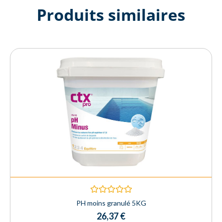
Produits similaires
Rated
PH moins granulé 5KG
0
26,37
€
out