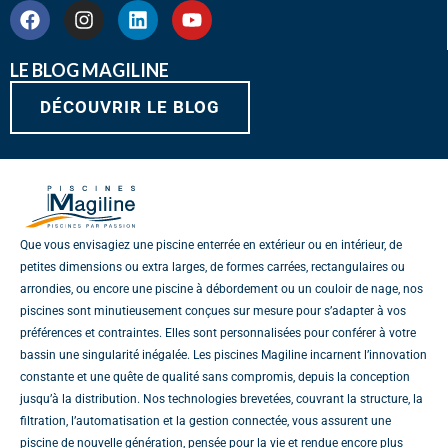
F
I
L
Y
a
n
i
o
c
s
n
u
e
t
k
t
LE BLOG MAGILINE
b
a
e
u
o
DÉCOUVRIR LE BLOG
g
d
b
o
r
i
e
k
a
n
m
Que vous envisagiez une piscine enterrée en extérieur ou en intérieur, de
petites dimensions ou extra larges, de formes carrées, rectangulaires ou
arrondies, ou encore une piscine à débordement ou un couloir de nage, nos
piscines sont minutieusement conçues sur mesure pour s’adapter à vos
préférences et contraintes. Elles sont personnalisées pour conférer à votre
bassin une singularité inégalée. Les piscines Magiline incarnent l’innovation
constante et une quête de qualité sans compromis, depuis la conception
jusqu’à la distribution. Nos technologies brevetées, couvrant la structure, la
filtration, l’automatisation et la gestion connectée, vous assurent une
piscine de nouvelle génération, pensée pour la vie et rendue encore plus