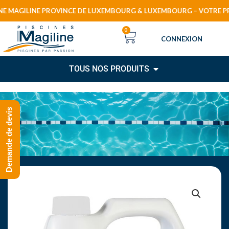
Aller
GILINE PROVINCE DE LUXEMBOURG & LUXEMBOURG – VOTRE PROJET PIS
au
CART
0
contenu
CONNEXION
OPEN TOUS NOS P
TOUS NOS PRODUITS
Demande de devis