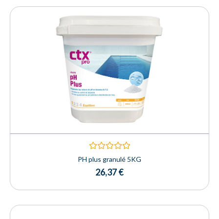
Rated
PH plus granulé 5KG
0
26,37
€
out
of
5