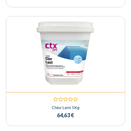
of
5
Rated
Chlor Lent 5Kg
0
64,63
€
out
of
5