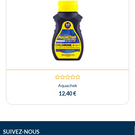
Rated
Aquachek
0
12,40
€
out
of
5
SUIVEZ-NOUS